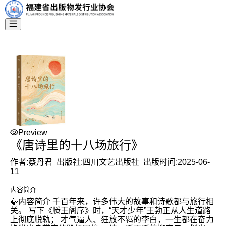
Preview
《唐诗里的十八场旅行》
作者:
蔡丹君
出版社:
四川文艺出版社
出版时间:
2025-06-
11
内容简介
🍃内容简介 千百年来，许多伟大的故事和诗歌都与旅行相
关。 写下《滕王阁序》时，“天才少年”王勃正从人生道路
上彻底脱轨； 才气逼人、狂放不羁的李白，一生都在奋力