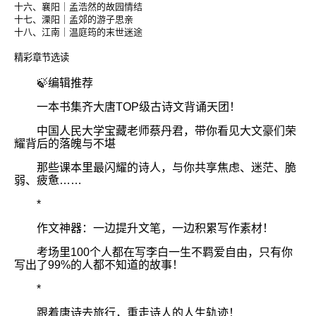
十六、襄阳｜孟浩然的故园情结
十七、溧阳｜孟郊的游子思亲
十八、江南｜温庭筠的末世迷途
精彩章节选读
🍃编辑推荐
一本书集齐大唐TOP级古诗文背诵天团！
中国人民大学宝藏老师蔡丹君，带你看见大文豪们荣
耀背后的落魄与不堪
那些课本里最闪耀的诗人，与你共享焦虑、迷茫、脆
弱、疲惫……
*
作文神器：一边提升文笔，一边积累写作素材！
考场里100个人都在写李白一生不羁爱自由，只有你
写出了99%的人都不知道的故事！
*
跟着唐诗去旅行，重走诗人的人生轨迹！