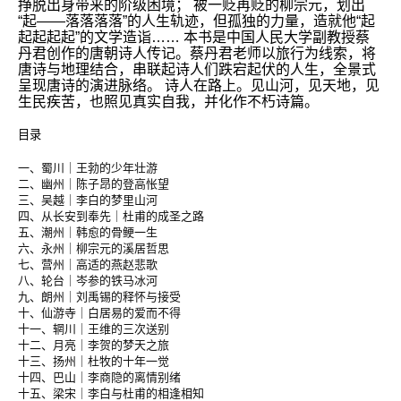
挣脱出身带来的阶级困境； 被一贬再贬的柳宗元，划出
“起——落落落落”的人生轨迹，但孤独的力量，造就他“起
起起起起”的文学造诣…… 本书是中国人民大学副教授蔡
丹君创作的唐朝诗人传记。蔡丹君老师以旅行为线索，将
唐诗与地理结合，串联起诗人们跌宕起伏的人生，全景式
呈现唐诗的演进脉络。 诗人在路上。见山河，见天地，见
生民疾苦，也照见真实自我，并化作不朽诗篇。
目录
一、蜀川｜王勃的少年壮游
二、幽州｜陈子昂的登高怅望
三、吴越｜李白的梦里山河
四、从长安到奉先｜杜甫的成圣之路
五、潮州｜韩愈的骨鲠一生
六、永州｜柳宗元的溪居哲思
七、营州｜高适的燕赵悲歌
八、轮台｜岑参的铁马冰河
九、朗州｜刘禹锡的释怀与接受
十、仙游寺｜白居易的爱而不得
十一、辋川｜王维的三次送别
十二、月亮｜李贺的梦天之旅
十三、扬州｜杜牧的十年一觉
十四、巴山｜李商隐的离情别绪
十五、梁宋｜李白与杜甫的相逢相知