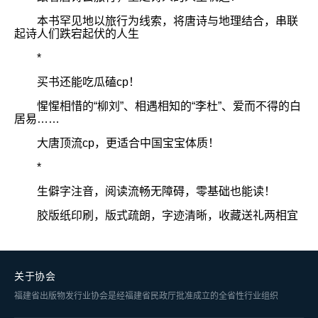
本书罕见地以旅行为线索，将唐诗与地理结合，串联
起诗人们跌宕起伏的人生
*
买书还能吃瓜磕cp！
惺惺相惜的“柳刘”、相遇相知的“李杜”、爱而不得的白
居易……
大唐顶流cp，更适合中国宝宝体质！
*
生僻字注音，阅读流畅无障碍，零基础也能读！
胶版纸印刷，版式疏朗，字迹清晰，收藏送礼两相宜
关于协会
福建省出版物发行业协会是经福建省民政厅批准成立的全省性行业组织