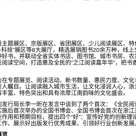
设主题展区、京版展区、省团展区、少儿阅读展区、特
+科技”展区等8大展厅，精选展销图书20余万种，线
种好书，并联动全省实体书店、图书馆、城市书房、农
共阅读空间，打造惠及全民的“之江阅读嘉年华”，把书
会在专题展览、阅读活动、新书数量、惠民力度、文化
引人瞩目。让阅读融入城市生活，让文化浸润人心，浙
容丰富、特色突出和具有浓厚江南韵味的文化盛会。
刷发行局长李一昕在发言中谈到了两个首次：《全民阅
实施后首次举办的全国书博会、全国书博会首次在浙江
能作用和预期目标，提出四个“好”：宣传好党的创新理
工作、展示好出版发行优秀成果、引领好行业创新发展
展览