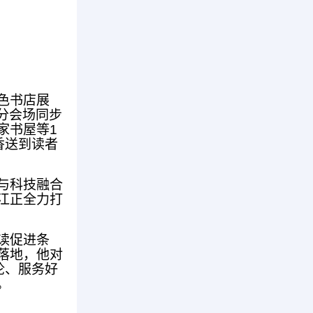
色书店展
上分会场同步
家书屋等1
香送到读者
与科技融合
江正全力打
读促进条
落地，他对
论、服务好
。