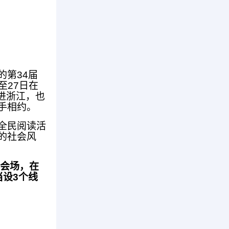
第34届
至27日在
进浙江，也
手相约。
全民阅读活
的社会风
会场，在
设3个线