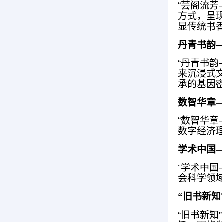
“芸阁流芳
方式，呈
显传统书
丹青书韵
“丹青书韵
来沉浸式
承的基因
数智华章
“数智华
数字经济
学术中国
“学术中
会科学领
“旧书新知
“旧书新知