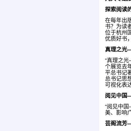
探索阅读
在每年出
书？为读
位于杭州
优质好书
真理之光
“真理之
个展览去
平总书记
总书记思
可视化表
阅见中国
“阅见中
美、影响
芸阁流芳