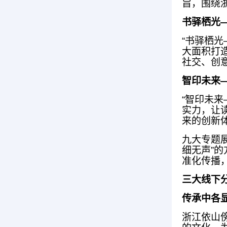
旨，围绕
书驿栖光
“书驿栖
大面积打
社交、创
智印未来
“智印未
实力，让
来的创新
九大专题
细无声”
准化传播
三大线下
传承中各
浙江依山