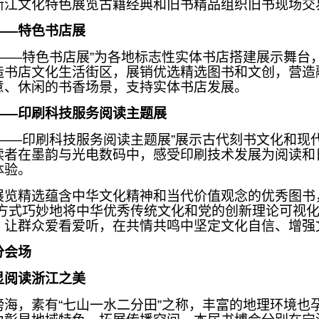
浙江文化特色展览古籍经典和旧书精品组织旧书现场交
——特色书店展
光——特色书店展”为各地标志性实体书店搭建展示舞台
造书店文化生活街区，展销优选精选图书和文创，营造
意、休闲的书香场景，支持实体书店发展。
——印刷科技服务阅读主题展
来——印刷科技服务阅读主题展”展示古代刻书文化和现
读者在墨韵与光电数码中，感受印刷技术发展为阅读和
体验。
展览精选蕴含中华文化精神和当代价值观念的优秀图书
的方式巧妙地将中华优秀传统文化和党的创新理论可视
，让群众爱看爱听，在共情共鸣中坚定文化自信、增强
分会场
显阅读浙江之美
傍海，素有“七山一水二分田”之称，丰富的地理环境也