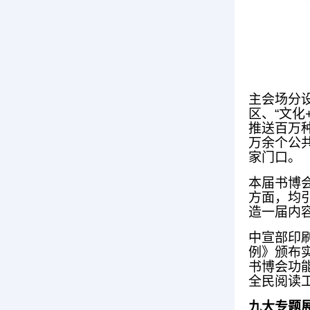
主会场分
区、“文化
推送百万
万余个公
家门口。
本届书博
方面，均
造一届内
中宣部印
例》颁布
书博会功
全民阅读
九大专题