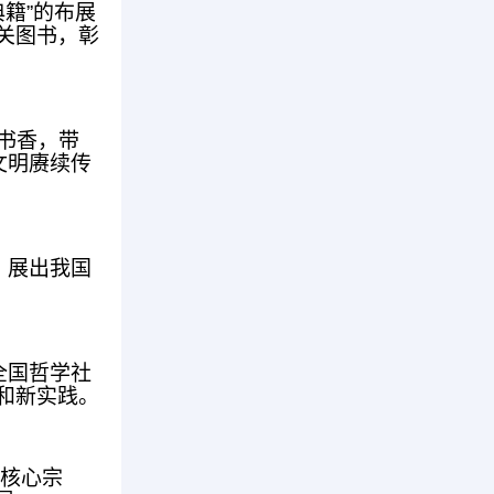
籍”的布展
关图书，彰
映书香，带
文明赓续传
，展出我国
全国哲学社
和新实践。
的核心宗