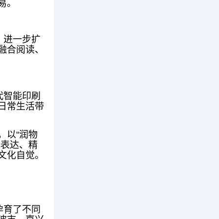
易。
，进一步扩
融合阅读、
代智能印刷
日常生活带
，以“润物
化表达、精
文化自觉。
孕育了不同