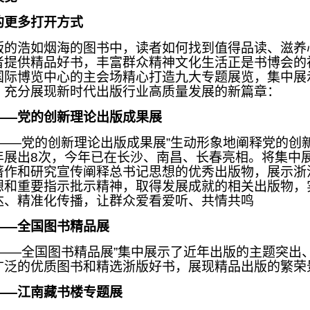
的更多打开方式
版的浩如烟海的图书中，读者如何找到值得品读、滋养
者提供精品好书，丰富群众精神文化生活正是书博会的
国际博览中心的主会场精心打造九大专题展览，集中展
，充分展现新时代出版行业高质量发展的新篇章：
——党的创新理论出版成果展
光——党的创新理论出版成果展”生动形象地阐释党的创
年展出8次，今年已在长沙、南昌、长春亮相。将集中
著作和研究宣传阐释总书记思想的优秀出版物，展示浙
想和重要指示批示精神，取得发展成就的相关出版物，
达、精准化传播，让群众爱看爱听、共情共鸣
——全国图书精品展
国——全国图书精品展”集中展示了近年出版的主题突出
广泛的优质图书和精选浙版好书，展现精品出版的繁荣
——江南藏书楼专题展