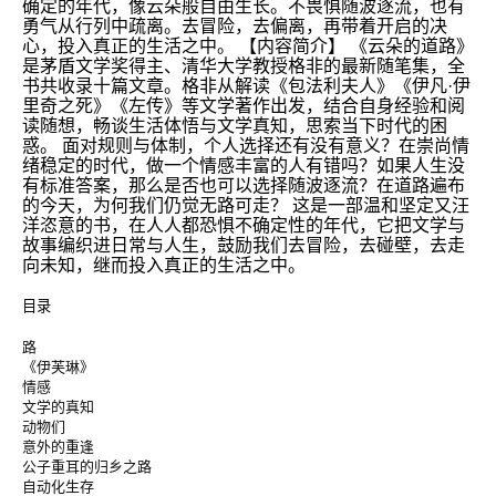
确定的年代，像云朵般自由生长。不畏惧随波逐流，也有
勇气从行列中疏离。去冒险，去偏离，再带着开启的决
心，投入真正的生活之中。 【内容简介】 《云朵的道路》
是茅盾文学奖得主、清华大学教授格非的最新随笔集，全
书共收录十篇文章。格非从解读《包法利夫人》《伊凡·伊
里奇之死》《左传》等文学著作出发，结合自身经验和阅
读随想，畅谈生活体悟与文学真知，思索当下时代的困
惑。 面对规则与体制，个人选择还有没有意义？在崇尚情
绪稳定的时代，做一个情感丰富的人有错吗？如果人生没
有标准答案，那么是否也可以选择随波逐流？在道路遍布
的今天，为何我们仍觉无路可走？ 这是一部温和坚定又汪
洋恣意的书，在人人都恐惧不确定性的年代，它把文学与
故事编织进日常与人生，鼓励我们去冒险，去碰壁，去走
向未知，继而投入真正的生活之中。
目录
路
《伊芙琳》
情感
文学的真知
动物们
意外的重逢
公子重耳的归乡之路
自动化生存