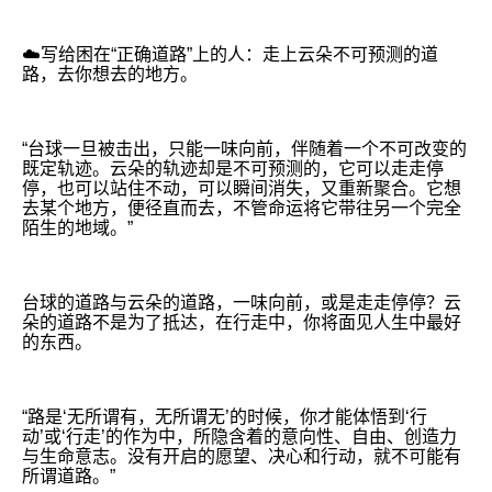
☁️写给困在“正确道路”上的人：走上云朵不可预测的道
路，去你想去的地方。
“台球一旦被击出，只能一味向前，伴随着一个不可改变的
既定轨迹。云朵的轨迹却是不可预测的，它可以走走停
停，也可以站住不动，可以瞬间消失，又重新聚合。它想
去某个地方，便径直而去，不管命运将它带往另一个完全
陌生的地域。”
台球的道路与云朵的道路，一味向前，或是走走停停？云
朵的道路不是为了抵达，在行走中，你将面见人生中最好
的东西。
“路是‘无所谓有，无所谓无’的时候，你才能体悟到‘行
动’或‘行走’的作为中，所隐含着的意向性、自由、创造力
与生命意志。没有开启的愿望、决心和行动，就不可能有
所谓道路。”