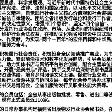
重要思想、科学发展观、习近平新时代中国特色社会主
遵守宪法、法律、法规和国家政策，以习近平文化思想
国主义精神，自觉践行社会主义核心价值观和社会道德
和诚信自律建设。团结全省出版发行单位和发行工作者
”的决定性意义，增强“四个意识”、坚定“四个自信”、
充分发挥行业协会在政府、市场、从业者间的桥梁纽带
，维护行业合法权益，在推动文化强省和建设中国式现
头、作贡献，为实现“两个一百年”的宏伟目标和中华民
梦而努力奋斗。
积极履行社会责任，积极投身全民阅读推广事业，为
业力量。紧跟前沿技术和数字化发展趋势，引导会员单
式，助力实体书店与网络平台融合创新。配合主管单位
设，开展“最美书店”评选，携手会员单位深耕农家书屋
物资源供给，培育乡村阅读文化土壤。促进行业交流，
推动行业资源共享与协同发展。每年配合参与协办北京
图书交易博览会，全省出版物发行员职业技能大赛等。
的会员包括：全省从事出版物批发、零售、进出口等
现有正式会员近110家。
的日常办事机构是福建省出版物发行业协会秘书处，