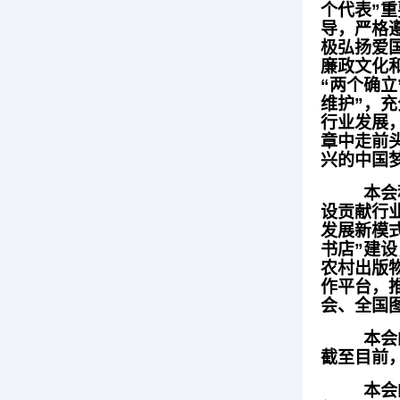
个代表”
导，严格
极弘扬爱
廉政文化
“两个确立
维护”，
行业发展
章中走前
兴的中国
本会
设贡献行
发展新模
书店”建
农村出版
作平台，
会、全国
本会
截至目前，
本会