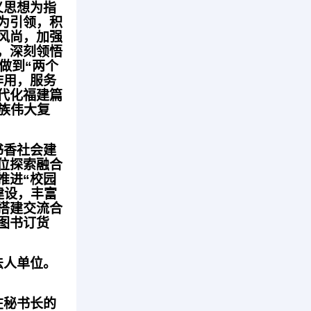
义思想为指
为引领，积
风尚，加强
，深刻领悟
做到“两个
作用，服务
代化福建篇
族伟大复
书香社会建
位探索融合
推进“校园
建设，丰富
搭建交流合
图书订货
法人单位。
在秘书长的