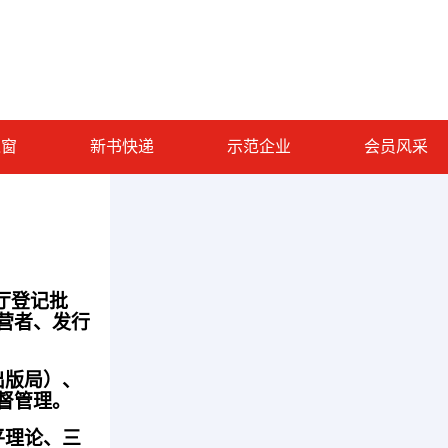
之窗
新书快递
示范企业
会员风采
厅登记批
营者、发行
出版局）、
督管理。
平理论、三