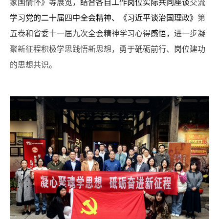
家国情怀》等展览，
结合各自工作岗位实际共同座谈
交流
学习党的二十届四中全会精神、《习近平谈治国理政》
第
五卷
和省委十一届九次全会精神
学习心得
感悟，
进一步凝
聚新征程积极学思践悟新思想，勇于
砥砺前行、岗位建功
的
思想共识
。