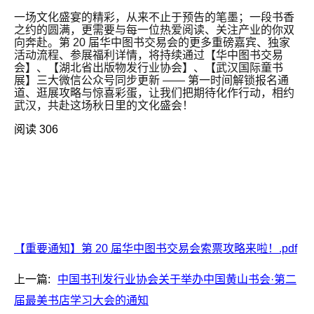
一场文化盛宴的精彩，从来不止于预告的笔墨；一段书香
之约的圆满，更需要与每一位热爱阅读、关注产业的你双
向奔赴。第 20 届华中图书交易会的更多重磅嘉宾、独家
活动流程、参展福利详情，将持续通过【华中图书交易
会】、【湖北省出版物发行业协会】、【武汉国际童书
展】三大微信公众号同步更新 —— 第一时间解锁报名通
道、逛展攻略与惊喜彩蛋，让我们把期待化作行动，相约
武汉，共赴这场秋日里的文化盛会！
阅读 306
【重要通知】第 20 届华中图书交易会索票攻略来啦！.pdf
上一篇:
中国书刊发行业协会关于举办中国黄山书会·第二
届最美书店学习大会的通知