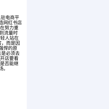
入驻电商平
造网红书店
像在努力重
配到流量时
年轻人站在
害，而是因
强悍的原
去是必须去
来开店要看
来是否能继
场。