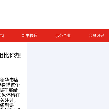
之窗
新书快递
示范企业
会员风采
真相比你想
新华书店
要看懂这个
是摆在那给
印象停留在
没关注过，
学领到课