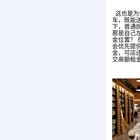
这也是为
车，既能
下，普通
那是自己左
金位置？
会优先提
金，可店
交高额租