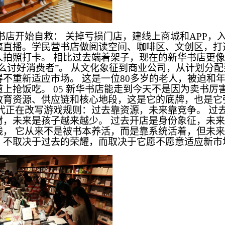
书店开始自救： 关掉亏损门店，建线上商城和APP，
搞直播。学民营书店做阅读空间、咖啡区、文创区，打
人拍照打卡。 相比过去端着架子，现在的新华书店更
怎么讨好消费者”。 从文化象征到商业公司，从计划分
得不重新适应市场。 这是一位80多岁的老人，被迫和
上抢饭吃。 05 新华书店能走到今天不是因为卖书厉
教育资源、供应链和核心地段，这是它的底牌，也是它
时代正在改写游戏规则：过去靠资源，未来靠竞争。 过
材，未来是孩子越来越少。 过去开店是身份象征，未
钱， 它从来不是被书本养活，而是靠系统活着，但未
，不取决于过去的荣耀，而取决于它愿不愿意适应新市