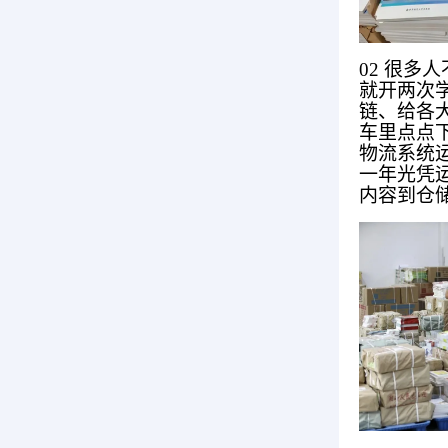
02 很多
就开两次
链、给各
车里点点
物流系统
一年光凭
内容到仓