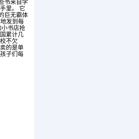
些书来自学
手里。 它
的巨无霸体
错地发到每
的小书店抢
全国累计几
学校不欠
店卖的是单
，孩子们每