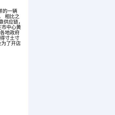
样的一辆
。 相比之
靠供应链，
在市中心黄
，各地政府
变得寸土寸
业为了开店