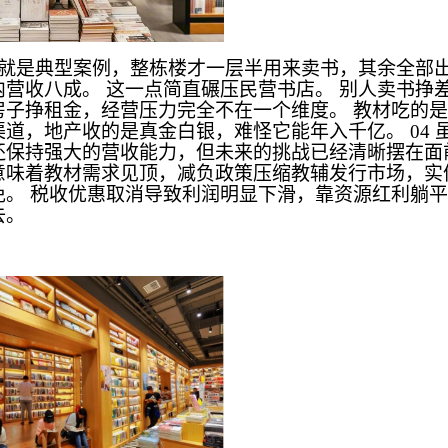
就是典型案例，整栋楼才一层半用来卖书，其余全部
内营收八成。 这一点简直碾压民营书店。 别人卖书挣
房子挣租金，经营压力完全不在一个维度。 教材吃的
道，地产收的是真金白银，难怪它能年入千亿。 04 
还保持强大的营收能力，但未来的挑战已经清晰摆在面
意味着教材需求见顶，减负政策压缩教辅发行市场，实
免。 税收优惠取消导致利润明显下滑，靠资源红利躺
去。