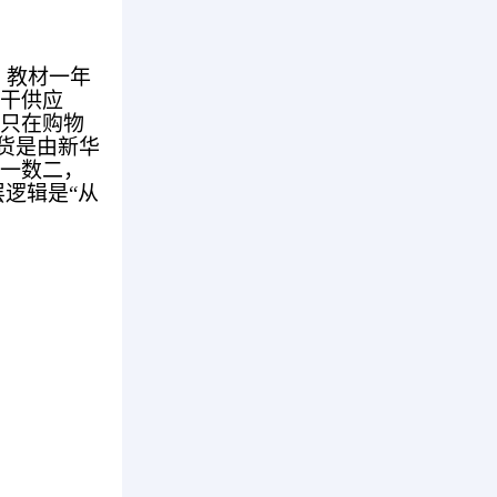
 教材一年
、干供应
你只在购物
货是由新华
数一数二，
逻辑是“从