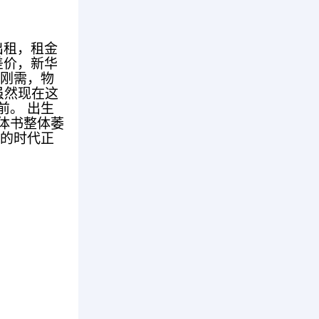
出租，租金
差价，新华
是刚需，物
虽然现在这
前。 出生
体书整体萎
平的时代正