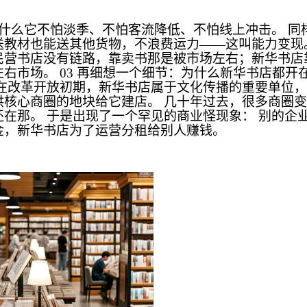
什么它不怕淡季、不怕客流降低、不怕线上冲击。 同
送教材也能送其他货物，不浪费运力——这叫能力变现
民营书店没有链路，靠卖书那是被市场左右；新华书店
右市场。 03 再细想一个细节：为什么新华书店都开
 在改革开放初期，新华书店属于文化传播的重要单位
供核心商圈的地块给它建店。 几十年过去，很多商圈
还在那。 于是出现了一个罕见的商业怪现象： 别的企
金，新华书店为了运营分租给别人赚钱。