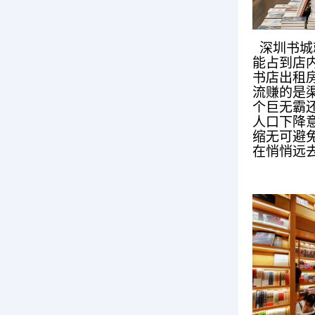
深圳书城
能占到店
书店出租
流赚的是渠
个巨无霸
人口下降
缩无可避
在悄悄远