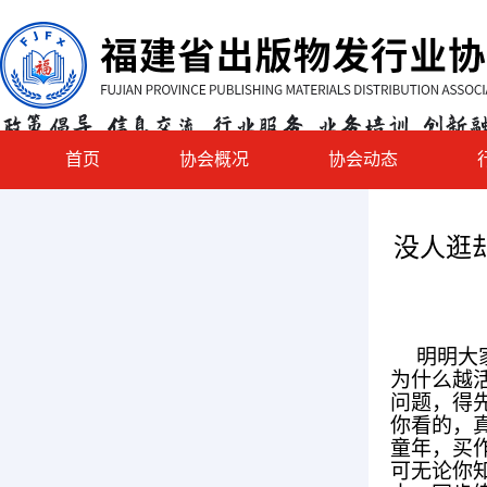
首页
协会概况
协会动态
没人逛却
明明大
为什么越
问题，得
你看的，真
童年，买
可无论你