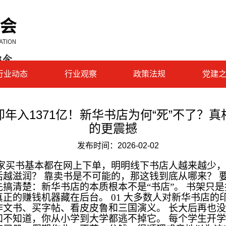
行业动态
行业观察
政策法规
党建
年入1371亿！新华书店为何“死”不了？
的更震撼
发布时间：
2026-02-02
家买书基本都在网上下单，明明线下书店人越来越少，
活越滋润？ 靠卖书是不可能的，那这钱到底从哪来？ 
先搞清楚：新华书店的本质根本不是“书店”。 书架只
正的赚钱机器藏在后台。 01 大多数人对新华书店的
作文书、买字帖、看皮皮鲁和三国演义。 长大后再也
知不知道，你从小学到大学都逃不掉它。 每个学生开