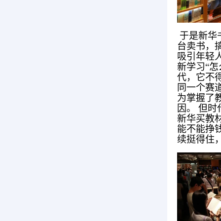
于是新华
台卖书，
吸引年轻
新学习“
代，它不
同一个赛道
为掌握了
因。 但
新华买教
能不能挣
续挺得住