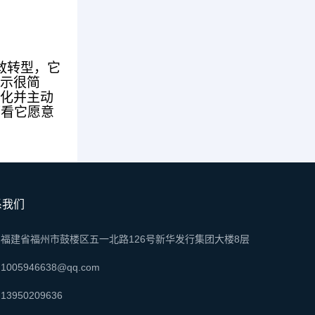
敢转型，它
启示很简
变化并主动
而看它愿意
系我们
福建省福州市鼓楼区五一北路126号新华发行集团大楼8层
1005946638@qq.com
13950209636