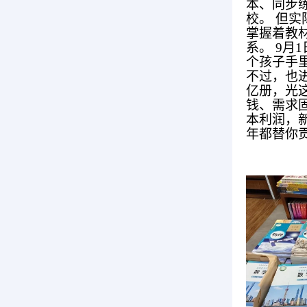
本、同步
校。 但
掌握着教
系。 9
个孩子手
不过，也
亿册，光
钱、需求
本利润，
年都替你