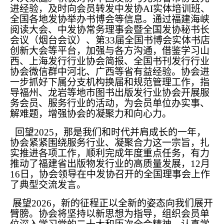
进经验，及时向会员转发中发协AI实体培训班、
全国各地发协举办书博会等信息。通过福建海峡
阅读大会、中发协常务理事会暨全国发协秘书长
会议（烟台会议）、第33届全国书博会实体书店
创新大会等平台，加强与各方沟通，借鉴学习山
西、上海发行行业协会简报、全国书刊发行行业
协会微信群中河北、广西等省有益经验。协会进
一步抓好下属分支机构换届和规范管理工作，指
导福州、龙岩等地市图书出版发行业协会开展服
务会员、服务行业的活动，为会员单位办实事、
解难题，增强协会的凝聚力和向心力。
回望2025，那是我们和时代并肩成长的一年，
协会紧紧围绕服务行业、凝聚合力这一宗旨，扎
实推进各项工作，顺利完成年度重点任务，有力
推动了福建省出版物发行业的高质量发展，12月
16日，协会领导在中发协召开的全国理事会上作
了典型交流发言。
展望2026，新的征程正以全新的姿态向我们展开
臂膀。协会将坚持以新思想为指导，组织会员单