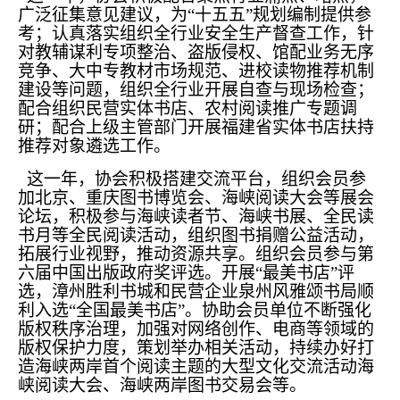
广泛征集意见建议，为“十五五”规划编制提供参
考；认真落实组织全行业安全生产督查工作，针
对教辅谋利专项整治、盗版侵权、馆配业务无序
竞争、大中专教材市场规范、进校读物推荐机制
建设等问题，组织全行业开展自查与现场检查；
配合组织民营实体书店、农村阅读推广专题调
研；配合上级主管部门开展福建省实体书店扶持
推荐对象遴选工作。
这一年，协会积极搭建交流平台，组织会员参
加北京、重庆图书博览会、海峡阅读大会等展会
论坛，积极参与海峡读者节、海峡书展、全民读
书月等全民阅读活动，组织图书捐赠公益活动，
拓展行业视野，推动资源共享。组织会员参与第
六届中国出版政府奖评选。开展“最美书店”评
选，漳州胜利书城和民营企业泉州风雅颂书局顺
利入选“全国最美书店”。协助会员单位不断强化
版权秩序治理，加强对网络创作、电商等领域的
版权保护力度，策划举办相关活动，持续办好打
造海峡两岸首个阅读主题的大型文化交流活动海
峡阅读大会、海峡两岸图书交易会等。