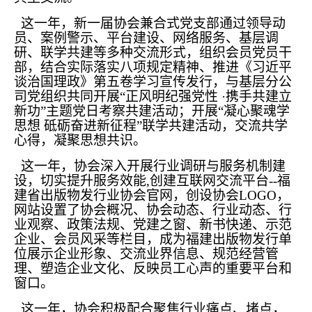
这一年，新一届协会兼合式党支部通过领导动
员、案例警示、平台建设、网络服务、基层调
研、联学共建等多种交流形式，组织会员党员干
部，结合实际落实八项规定精神、推进《习近平
谈治国理政》第五卷学习宣传发行，与基层分公
司党组织共同开展“正风明纪强党性 ·携手共建立
新功”主题党日考察共建活动；开展“凝心聚魂学
思想 砥砺奋进新征程”联学共建活动，交流共学
心得，凝聚思想共识。
这一年，协会深入开展行业调研与服务机制建
设，切实提升服务效能,创建互联网交流平台--福
建省出版物发行业协会官网，创设协会LOGO，
网站设置了协会概况、协会动态、行业动态、行
业观察、政策法规、党建之窗、新书快递、示范
企业、会员风采等栏目，成为福建出版物发行单
位展示企业形象、交流业界信息、规范经营管
理、塑造企业文化、反映员工心声的重要平台和
窗口。
这一年，协会积极配合聚焦行业痛点、堵点，