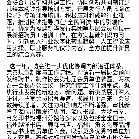
会联合开展学科共建工作，协同创新共同制订少
儿绘本阅读指导培训方案，开展发行人员《阅读
指导》专项课程培训，积极应对和破解行业难
题，推进阅读指导师在“全民阅读”中的引领作
用。协助为福建新华发行集团等基层会员单位开
展新招聘员工培训工作，在夯实基础知识的同
时，创新融入行业数字化转型趋势、人工智能应
用实操、职业服务礼仪等内容，全方位提升新员
工的综合素养。
这一年，协会进一步优化协调内部治理体系，
完善规章制度与工作流程。聘请新一届协会顾问
发给聘书，制作协会第七届会员单位牌匾。两次
召开会长办公会议，研究制定工作计划重点，聚
焦行业发展的新趋势、新问题、新挑战展开深入
研讨。拓宽会员招募渠道，换届几个月来，会员
数持续递增，关注力和影响力不断增强，审批新
增了海峡出版发行集团、海峡书局、大梦书屋、
商务印书馆福州分馆等多家以及包括宝宝巴士、
福州越洋书店、鹿森书店、福州广角文化等品牌
民营书业会员单位入会，吸引更多优秀的单位加
入大家庭。积极对标中国发协与兄弟省市协会先