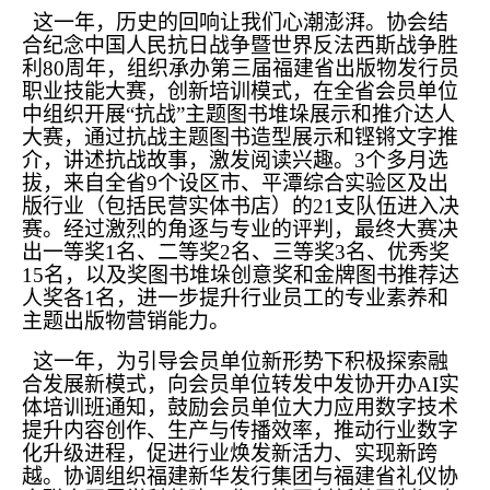
这一年，历史的回响让我们心潮澎湃。协会结
合纪念中国人民抗日战争暨世界反法西斯战争胜
利80周年，组织承办第三届福建省出版物发行员
职业技能大赛，创新培训模式，在全省会员单位
中组织开展“抗战”主题图书堆垛展示和推介达人
大赛，通过抗战主题图书造型展示和铿锵文字推
介，讲述抗战故事，激发阅读兴趣。3个多月选
拔，来自全省9个设区市、平潭综合实验区及出
版行业（包括民营实体书店）的21支队伍进入决
赛。经过激烈的角逐与专业的评判，最终大赛决
出一等奖1名、二等奖2名、三等奖3名、优秀奖
15名，以及奖图书堆垛创意奖和金牌图书推荐达
人奖各1名，进一步提升行业员工的专业素养和
主题出版物营销能力。
这一年，为引导会员单位新形势下积极探索融
合发展新模式，向会员单位转发中发协开办AI实
体培训班通知，鼓励会员单位大力应用数字技术
提升内容创作、生产与传播效率，推动行业数字
化升级进程，促进行业焕发新活力、实现新跨
越。协调组织福建新华发行集团与福建省礼仪协