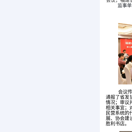
会议，福建
监事单
会议传
通报了省发协
情况；审议
相关事宜；
民营系统的
展、协会建
胜利书店。