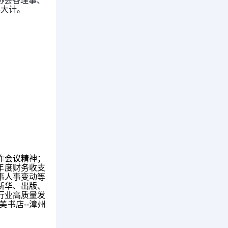
协会各理事、
展大计。
作会议精神；
5年度财务收支
事人事变动等
新华、出版、
行业高质量发
书店--漳州