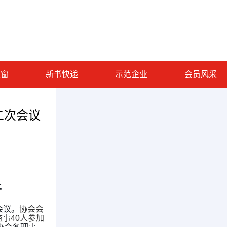
之窗
新书快递
示范企业
会员风采
二次会议
开
会议。
协会会
事40人参加