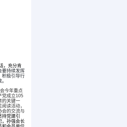
话，充分肯
会要持续发挥
，积极引导行
效。
协会今年重点
党成立105
章的关键一
民阅读活动，
协会的交流与
坚持党建引
记，孙强会长
员和会员单位