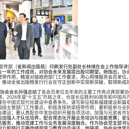
宣传部（
省新闻出版局
）
印刷发行处副处长林靖在会上作指导讲
去一年的工作成效，对协会未来发展提出殷切期望。她指出，
协
纽带作用，精准对接政府部门工作要求，用心用情服务会员单位
，推动全省出版物发行行业在守正创新中实现新突破、取得新成
，协会会长孙强总结了
各会员单位去年来的主要工作亮点
并
部署
，2026年是“十五五”开局之年，也是长征胜利90周年和中国共产
建在中国式现代化建设中奋勇争先、谱写新征程新福建建设新篇
围绕主管部门工作重点，积极发挥桥梁纽带作用；要积极参与全
会建设；要认真配合中发协组织开展各项活动，加强与兄弟省市
极
加强人才队伍培养，配合常态化开展业务培训与技能竞赛；
要
员服务，推动党建工作与业务发展深度融合
。
作为协会党支部书
树立和践行正确政绩观学习教育动员讲话。他强调，协会全体党