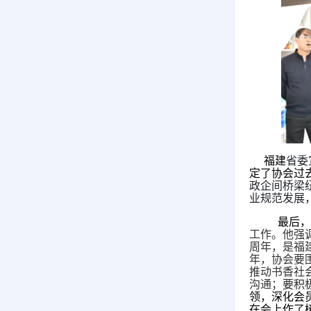
福建
省委
定了协会过
政企间桥梁
业规范发展
最后
工作。他强调
周年，是福
年，协会要
推动书香社
沟通；
要积
领，深化会
在会上作了